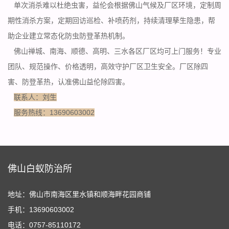
单次消杀难以杜绝虫害，益伦会根据佛山气候及厂区环境，定制周
期性消杀方案，
定期回访
巡检、补喷药剂，持续清理孳生隐患，帮
助企业建立常态化防虫防登革热机制。
佛山禅城、南海、顺德、高明、三水各区厂区均可上门服务！专业
团队、规范操作、价格透明，高效守护厂区卫生安全。厂区除四
害、防登革热，认准佛山益伦除四害。
联系人：刘生
服务热线：13690603002
佛山白蚁防治所
地址：佛山市南海区里水镇和顺海畔花园商铺
手机：13690603002
电话：0757-85110172