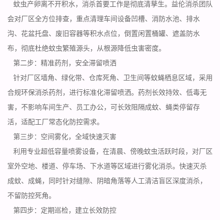
蚊虫产卵
离不开积水，消杀首要工作是彻底清孳生。益伦消杀团队
会对厂区全方位排查，重点清理车间设备凹槽、消防水池、排水
沟、花盆托盘、废旧容器等积水点位，倒置闲置桶罐、遮盖防水
布，彻底杜绝蚊虫繁殖源头，从根源降低虫害密度。
第二步：精准药剂，安全滞留喷洒
针对厂区墙角、绿化带、仓库死角、卫生间等蚊蝇栖息区域，采用
合规环保消杀药剂，进行标准化滞留喷洒。药剂长效持效、低毒无
害，不影响车间生产、员工办公，可长效阻隔成蚊、蝇类停留存
活，适配工厂常态化
防控需求
。
第三步：空间雾化，全域快速灭害
利用专业超低容量喷雾设备，在清晨、傍晚蚊虫活跃时段，对厂区
室外空地、楼道、停车场、下水道等区域进行雾化消杀。快速灭杀
成蚊、成蝇，同时针对缝隙、阴暗角落等人工清洁盲区深度消杀，
不留防控死角。
第四步：定期巡检，建立长效防控