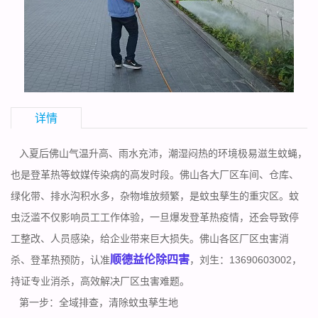
详情
入夏后佛山气温升高、雨水充沛，潮湿闷热的环境极易滋生蚊蝇，
也是登革热等蚊媒传染病的高发时段。佛山各大厂区车间、仓库、
绿化带、排水沟积水多，杂物堆放频繁，是蚊虫孳生的重灾区。蚊
虫泛滥不仅影响员工工作体验，一旦爆发登革热疫情，还会导致停
工整改、人员感染，给企业带来巨大损失。佛山各区厂区虫害消
顺德益伦除四害
杀、登革热预防，认准
，刘生：13690603002，
持证专业消杀，高效解决厂区虫害难题。
第一步：全域排查，清除蚊虫孳生地