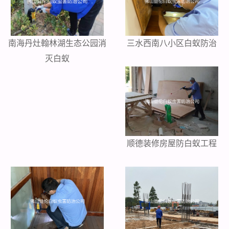
南海丹灶翰林湖生态公园消
三水西南八小区白蚁防治
灭白蚁
顺德装修房屋防白蚁工程