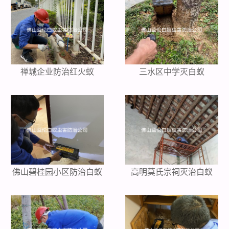
禅城企业防治红火蚁
三水区中学灭白蚁
佛山碧桂园小区防治白蚁
高明莫氏宗祠灭治白蚁