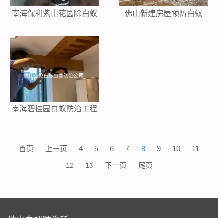
南海保利紫山花园除白蚁
佛山新建房屋预防白蚁
南海碧桂园白蚁防治工程
首页
上一页
4
5
6
7
8
9
10
11
12
13
下一页
尾页